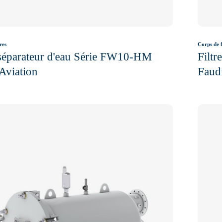
res
Corps de f
 séparateur d'eau Série FW10-HM
Filt
Aviation
Faudi