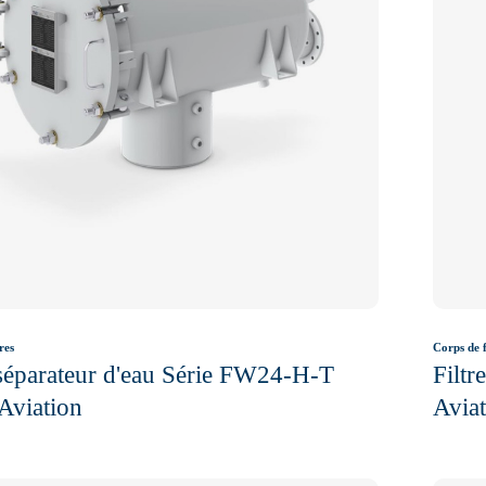
res
Corps de f
 séparateur d'eau Série FW24-H-T
Filtr
Aviation
Avia