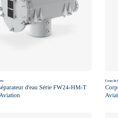
res
Corps de f
 séparateur d'eau Série FW24-HM-T
Corps
Aviation
Avia