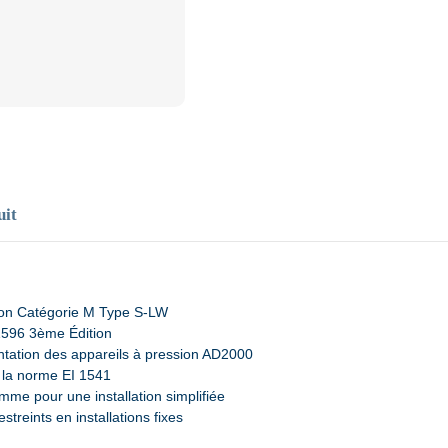
uit
ition Catégorie M Type S-LW
1596 3ème Édition
ntation des appareils à pression AD2000
 la norme EI 1541
me pour une installation simplifiée
treints en installations fixes