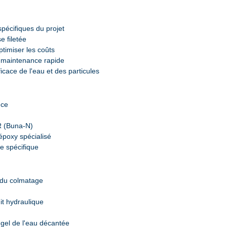
pécifiques du projet
e filetée
ptimiser les coûts
e maintenance rapide
cace de l'eau et des particules
nce
n
R (Buna-N)
 époxy spécialisé
e spécifique
e du colmatage
it hydraulique
 gel de l'eau décantée