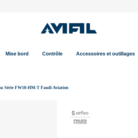
Mise bord
Contrôle
Accessoires et outillages
'eau Série FW10-HM-T Faudi Aviation